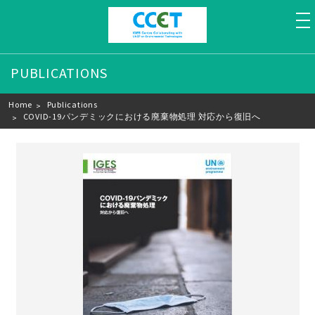
to
PUBLICATIONS
Breadcrumb
Home
Publications
COVID-19パンデミックにおける廃棄物処理 対応から復旧へ