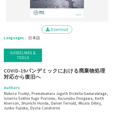
Download
Languages :
日本語
GUIDELINES &
TOOLS
COVID-19パンデミックにおける廃棄物処理
対応から復旧へ
Authors
Makoto Tsukiji, Premakumara Jagath Dickella Gamaralalage,
Isnanto Solihin Yugo Pratomo, Kazunobu Onogawa, Keith
Alverson, Shunichi Honda, Daniel Ternald, Misato Dilley,
Junko Fujioka, Dyota Condrorini